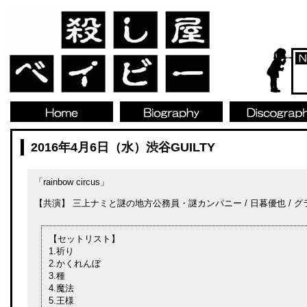
2016年4月6日（水）渋谷GUILTY
「rainbow circus」
【共演】 三上ナミと謎の地方公務員・謎カンパニー / 日暮優也 / 
【セットリスト】
1.祈り
2.かくれんぼ
3.種
4.魔法
5.王様