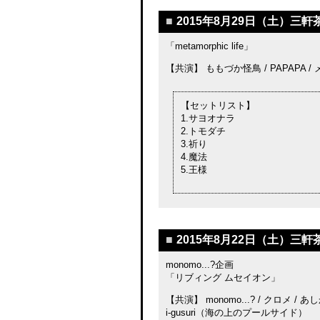
■
2015年8月29日（土）三軒茶
「metamorphic life」
【共演】 ももづか怪鳥 / PAPAPA 
【セットリスト】
1.サヨオナラ
2.トモダチ
3.祈り
4.魔法
5.王様
■
2015年8月22日（土）三軒茶
monomo...?企画
「リブィング ムセイオン」
【共演】 monomo...? / クロメ / あしか
i-gusuri（海の上のプールサイド）