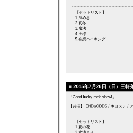
【セットリスト】
1.溜め息
2.真冬
3.魔法
4.王様
5.妄想ハイキング
■
2015年7月26日（日）三軒茶
「Good lucky rock show!」
【共演】 END&ODDS / キヨステ / 
【セットリスト】
1.夏の花
2.水溜まり