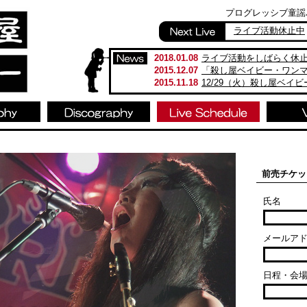
プログレッシブ童謡バンド
ライブ活動休止中
2018.01.08
ライブ活動をしばらく休
2015.12.07
「殺し屋ベイビー・ワン
2015.11.18
12/29（火）殺し屋ベイ
前売チケッ
氏名
メールア
日程・会場