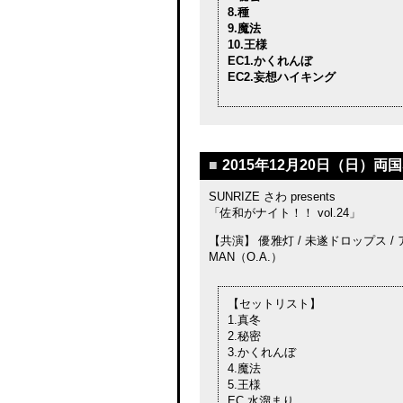
8.種
9.魔法
10.王様
EC1.かくれんぼ
EC2.妄想ハイキング
■
2015年12月20日（日）両国
SUNRIZE さわ presents
「佐和がナイト！！ vol.24」
【共演】 優雅灯 / 未遂ドロップス / ア
MAN（O.A.）
【セットリスト】
1.真冬
2.秘密
3.かくれんぼ
4.魔法
5.王様
EC.水溜まり