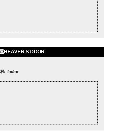
HEAVEN'S DOOR
村/ 2m&m