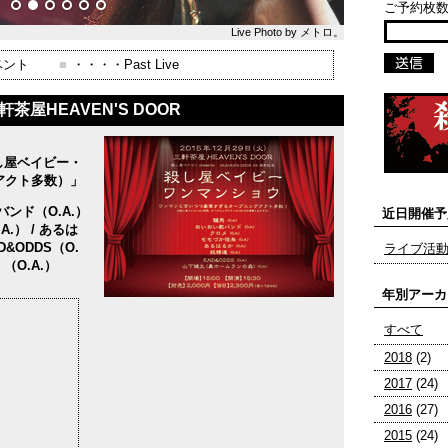
ご予約枚数
Live Photo by メトロ。
ベント
■
・・・・Past Live
軒茶屋HEAVEN'S DOOR
 殺し屋ベイビー・
アクト多数）」
バンド（O.A.）
近日開催予
A.） / あるは
ND&ODDS（O.
ライブ活
（O.A.）
年別アーカ
すべて
2018
(2)
2017
(24)
2016
(27)
2015
(24)