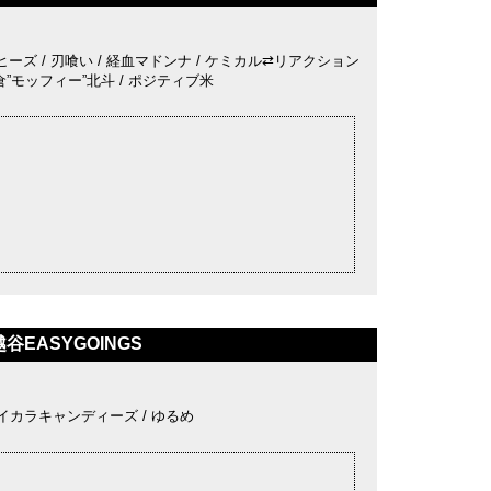
コーヒーズ / 刃喰い / 経血マドンナ / ケミカル⇄リアクション
/ 小倉”モッフィー”北斗 / ポジティブ米
谷EASYGOINGS
/ ハイカラキャンディーズ / ゆるめ