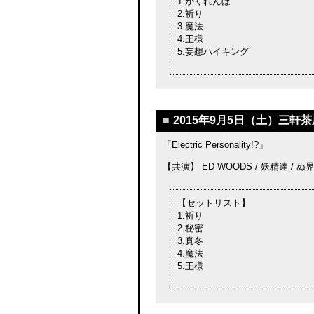
1.かくれんぼ
2.祈り
3.魔法
4.王様
5.妄想ハイキング
■
2015年9月5日（土）三軒茶屋
「Electric Personality!?」
【共演】 ED WOODS / 妖精達 / ぬ界
【セットリスト】
1.祈り
2.秘密
3.真冬
4.魔法
5.王様