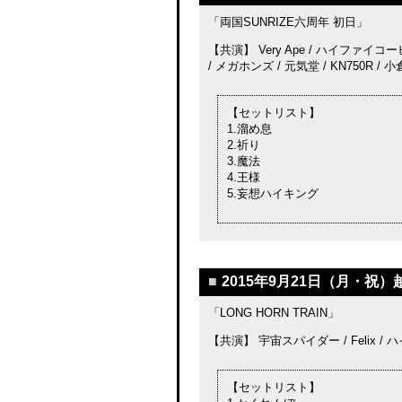
「両国SUNRIZE六周年 初日」
【共演】 Very Ape / ハイファイ
/ メガホンズ / 元気堂 / KN750R 
【セットリスト】
1.溜め息
2.祈り
3.魔法
4.王様
5.妄想ハイキング
■
2015年9月21日（月・祝）越
「LONG HORN TRAIN」
【共演】 宇宙スパイダー / Felix 
【セットリスト】