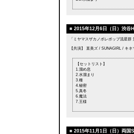
■
2015年12月6日（日）渋谷
「ミヤマスザカノボレポップ流星群 
【共演】 直美ズ / SUNAGIRL / キ
【セットリスト】
1.溜め息
2.水溜まり
3.種
4.秘密
5.真冬
6.魔法
7.王様
■
2015年11月1日（日）両国S