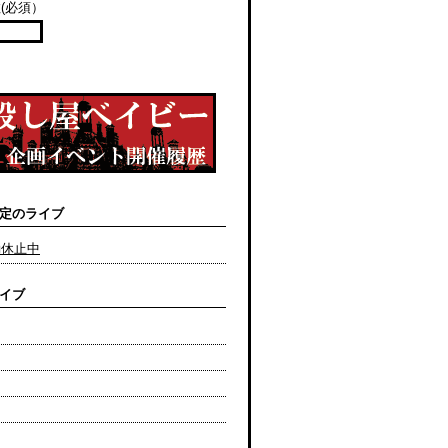
(必須）
定のライブ
動休止中
イブ