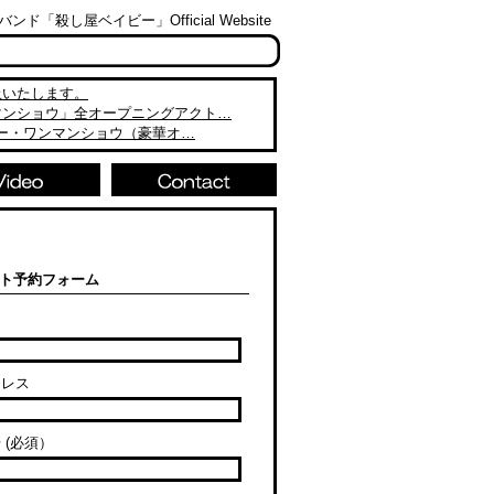
「殺し屋ベイビー」Official Website
止いたします。
マンショウ」全オープニングアクト…
ビー・ワンマンショウ（豪華オ…
ト予約フォーム
ドレス
 (必須）