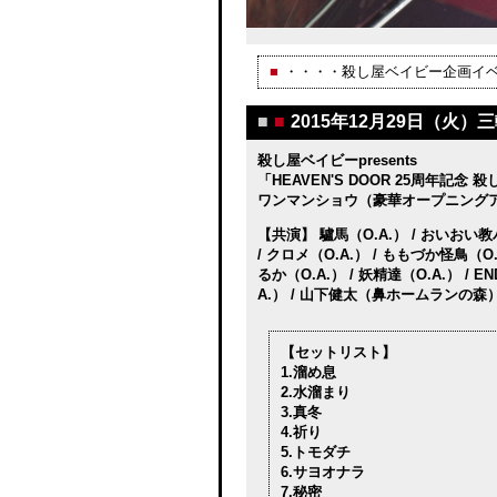
■
・・・・
殺し屋ベイビー企画イ
■
■
2015年12月29日（火）三
殺し屋ベイビーpresents
「HEAVEN'S DOOR 25周年記念
ワンマンショウ（豪華オープニング
【共演】 驢馬（O.A.） / おいおい教
/ クロメ（O.A.） / ももづか怪鳥（O.
るか（O.A.） / 妖精達（O.A.） / E
A.） / 山下健太（鼻ホームランの森）
【セットリスト】
1.溜め息
2.水溜まり
3.真冬
4.祈り
5.トモダチ
6.サヨオナラ
7.秘密