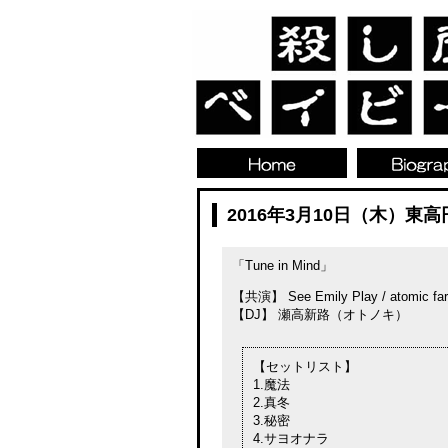
2016年3月10日（木）東高円寺
「Tune in Mind」
【共演】 See Emily Play / atomic far
【DJ】 瀬高新路（オトノキ）
【セットリスト】
1.魔法
2.真冬
3.秘密
4.サヨオナラ