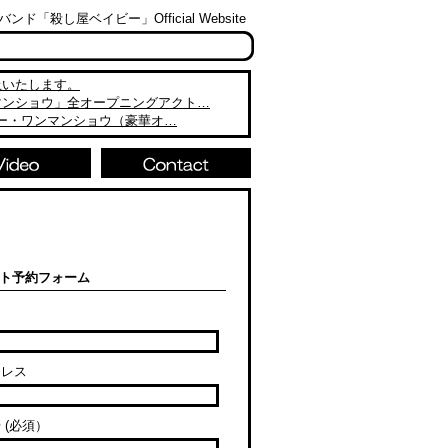
「殺し屋ベイビー」Official Website
止いたします。
マンショウ」全オープニングアクト…
ビー・ワンマンショウ（豪華オ…
ト予約フォーム
ドレス
 (必須）