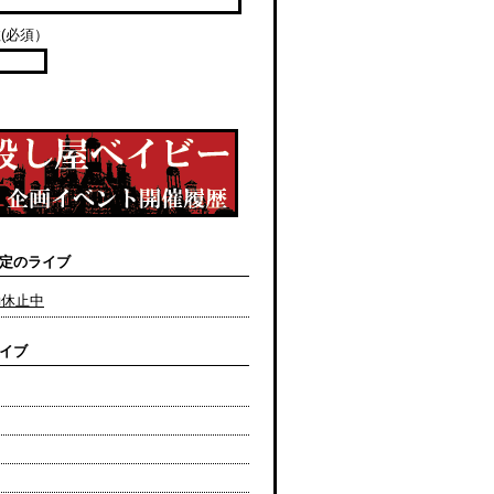
(必須）
定のライブ
動休止中
イブ