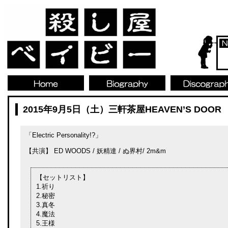
2015年9月5日（土）三軒茶屋HEAVEN’S DOOR
「Electric Personality!?」
【共演】 ED WOODS / 妖精達 / ぬ界村/ 2m&m
【セットリスト】
1.祈り
2.秘密
3.真冬
4.魔法
5.王様