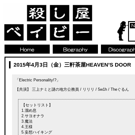
2015年4月3日（金）三軒茶屋HEAVEN’S DOOR
「Electric Personality!?」
【共演】 三上ナミと謎の地方公務員 / リリリ / 5w1h / Theぐるん
【セットリスト】
1.溜め息
2.サヨオナラ
3.魔法
4.王様
5.妄想ハイキング