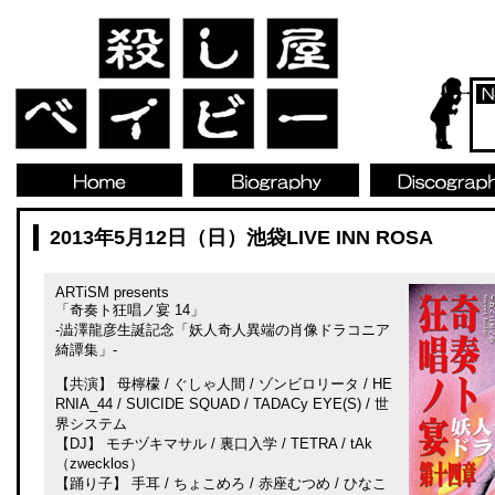
2013年5月12日（日）池袋LIVE INN ROSA
ARTiSM presents
「奇奏ト狂唱ノ宴 14」
-澁澤龍彦生誕記念「妖人奇人異端の肖像ドラコニア
綺譚集」-
【共演】 母檸檬 / ぐしゃ人間 / ゾンビロリータ / HE
RNIA_44 / SUICIDE SQUAD / TADACy EYE(S) / 世
界システム
【DJ】 モチヅキマサル / 裏口入学 / TETRA / tAk
（zwecklos）
【踊り子】 手耳 / ちょこめろ / 赤座むつめ / ひなこ