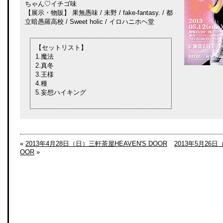
ちゃん♡イチゴ味
【展示・物販】 果無愚味 / 未野 / fake-fantasy. / 都
立暗愚羅高校 / Sweet holic / イロハニホヘ堂
【セットリスト】
1.魔法
2.真冬
3.王様
4.種
5.妄想ハイキング
«
2013年4月28日（日）三軒茶屋HEAVEN'S DOOR
2013年5月26日
OOR
»