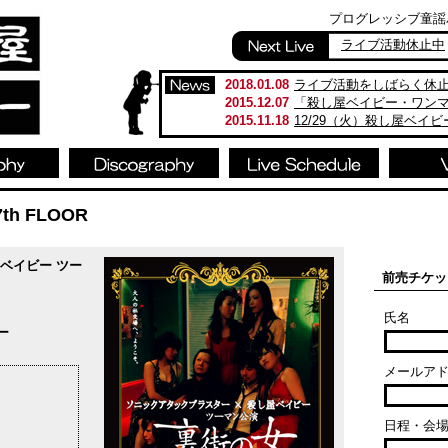
プログレッシブ童謡バンド
ライブ活動休止中
2018.01.08
ライブ活動をしばらく休
2015.12.07
「殺し屋ベイビー・ワン
2015.11.18
12/29（火）殺し屋ベイ
h FLOOR
ベイビー ツー
前売チケッ
氏名
ー
メールア
日程・会場