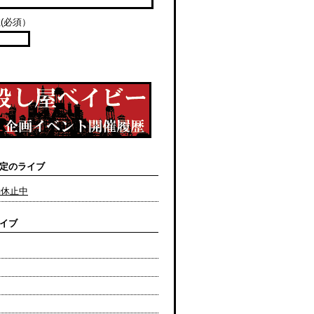
(必須）
定のライブ
動休止中
イブ