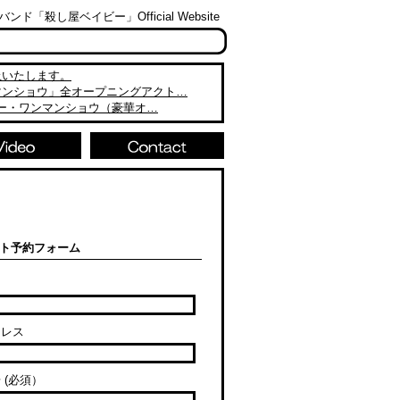
「殺し屋ベイビー」Official Website
止いたします。
マンショウ」全オープニングアクト…
ビー・ワンマンショウ（豪華オ…
ト予約フォーム
ドレス
 (必須）