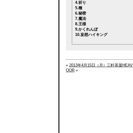
4.祈り
5.種
6.秘密
7.魔法
8.王様
9.かくれんぼ
10.妄想ハイキング
«
2013年4月15日（月）三軒茶屋HEAVE
OOR
»