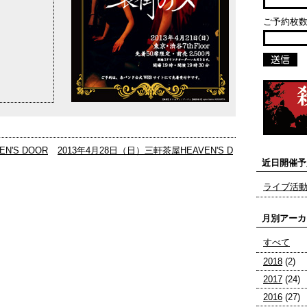
ご予約枚数
N'S DOOR
2013年4月28日（日）三軒茶屋HEAVEN'S D
近日開催予
ライブ活
月別アーカ
すべて
2018
(2)
2017
(24)
2016
(27)