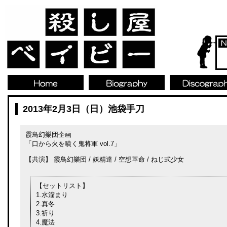
2013年2月3日（日）池袋手刀
霞鳥幻樂団企画
「口から火を噴く鬼将軍 vol.7」
【共演】 霞鳥幻樂団 / 妖精達 / 空想革命 / ねじ式少女
【セットリスト】
1.水溜まり
2.真冬
3.祈り
4.魔法