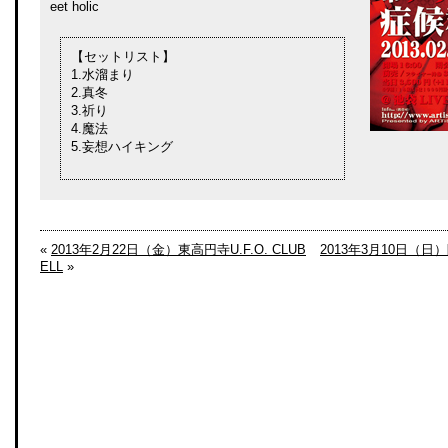
eet holic
【セットリスト】
1.水溜まり
2.真冬
3.祈り
4.魔法
5.妄想ハイキング
«
2013年2月22日（金）東高円寺U.F.O. CLUB
2013年3月10日（日）
ELL
»