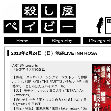
2013年2月24日（日）池袋LIVE INN ROSA
ARTiSM presents
「眼帯アリス症候群11」
【共演】 ストロベリーソングオーケストラ / 母檸檬
/ いこち / SPIKYS / THE PARTYS / 情熱マリ子（情
熱マリーとしゃぼん玉ハイスクール）
【DJ】 モチヅキマサル / 裏口入学 / TETRA / tAk
（zwecklos）
【踊り子】 手耳 / 奎 / ちょこめろ / 生娘しおか / 赤
座むつめ / 中田雛子
【展示・物販】 果無愚味 / 未野 / fake-fantasy. / Sw