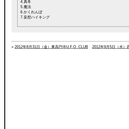
4.真冬
5.魔法
6.かくれんぼ
7.妄想ハイキング
«
2012年8月31日（金）東高円寺U.F.O. CLUB
2012年9月5日（水）四