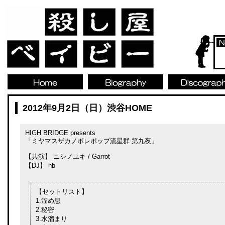
2012年9月2日（日）渋谷HOME
HIGH BRIDGE presents
「ミヤマスザカノボレポップ流星群 第九夜」
【共演】 ニシノユキ / Garrot
【DJ】 hb
【セットリスト】
1.溜め息
2.秘密
3.水溜まり