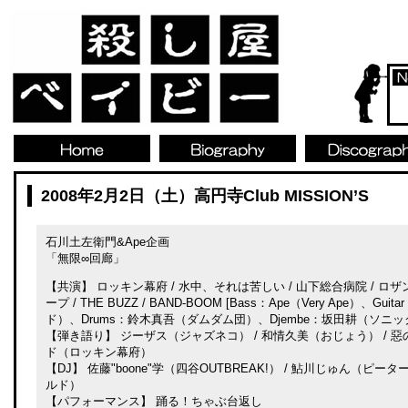
2008年2月2日（土）高円寺Club MISSION’S
石川土左衛門&Ape企画
「無限∞回廊」
【共演】 ロッキン幕府 / 水中、それは苦しい / 山下総合病院 / ロザン
ープ / THE BUZZ / BAND-BOOM [Bass：Ape（Very Ape）、
ド）、Drums：鈴木真吾（ダムダム団）、Djembe：坂田耕（ソニ
【弾き語り】 ジーザス（ジャズネコ） / 和情久美（おじょう） / 
ド（ロッキン幕府）
【DJ】 佐藤"boone"学（四谷OUTBREAK!） / 鮎川じゅん（ピータ
ルド）
【パフォーマンス】 踊る！ちゃぶ台返し