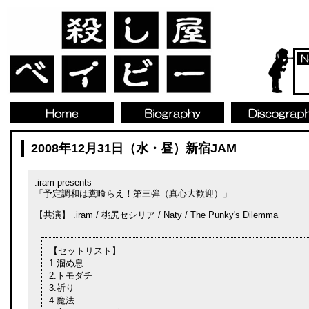
2008年12月31日（水・昼）新宿JAM
.iram presents
「予定調和は糞喰らえ！第三弾（真心大歓迎）」
【共演】 .iram / 桃尻セシリア / Naty / The Punky's Dilemma
【セットリスト】
1.溜め息
2.トモダチ
3.祈り
4.魔法