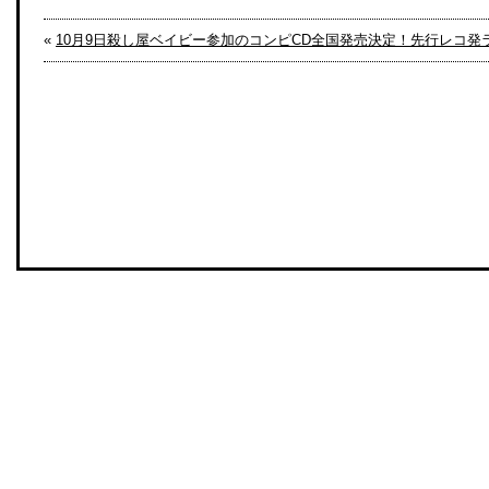
«
10月9日殺し屋ベイビー参加のコンピCD全国発売決定！先行レコ発