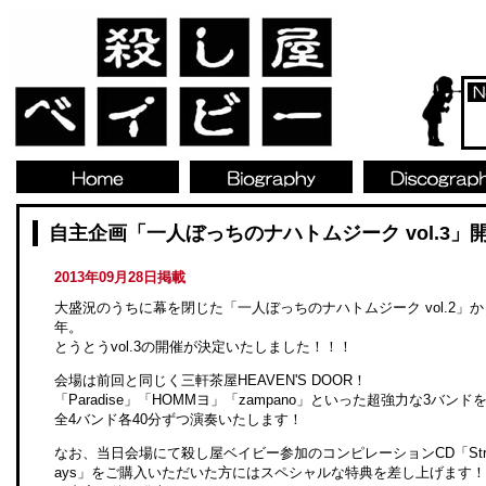
自主企画「一人ぼっちのナハトムジーク vol.3」
2013年09月28日掲載
大盛況のうちに幕を閉じた「一人ぼっちのナハトムジーク vol.2」か
年。
とうとうvol.3の開催が決定いたしました！！！
会場は前回と同じく三軒茶屋HEAVEN'S DOOR！
「Paradise」「HOMMヨ」「zampano」といった超強力な3バンド
全4バンド各40分ずつ演奏いたします！
なお、当日会場にて殺し屋ベイビー参加のコンピレーションCD「Stran
ays」をご購入いただいた方にはスペシャルな特典を差し上げます