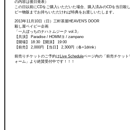
の内容は後日発表）
この日以前にCDをご購入いただいた場合、購入済みのCDを当日殺
ビー物販までお持ちいただければ特典をお渡しいたします。
2013年11月10日（日）三軒茶屋HEAVEN'S DOOR
殺し屋ベイビー企画
「一人ぼっちのナハトムジーク vol.3」
【共演】 Paradise / HOMMヨ / zampano
【開場】 18:30 【開演】 19:00
【前売】 2,000円 【当日】 2,300円（各+1drink）
前売りチケットのご予約は
Live Schedule
ページ内の「前売チケット
ォーム」より絶賛受付中です！！！