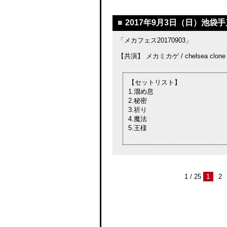
■
2017年9月3日（日）池袋手
「メカフェス20170903」
【共演】 メカミカゲ / chelsea clon
【セットリスト】
1.溜め息
2.秘密
3.祈り
4.魔法
5.王様
1 / 25
1
2