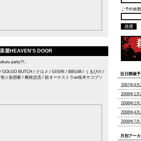
ご予約枚数
茶屋HEAVEN'S DOOR
ukuru party?!」
GO BUTCH / クロメ / GISIRI / BBG48 / くるぴの /
近日開催予
ナミダ色☆妄想癖 / 断絶交流 / 鮭オーケストラas桂木ヤコブソ
2007年4月
2008年1
2008年2
2008年4月
2008年7
月別アーカ