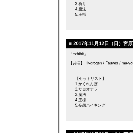
3.祈り
4.魔法
5.王様
■
2017年11月12日（日）宮
「exhibit」
【共演】 Hydrogen / Fauves / ma-yo
【セットリスト】
1.かくれんぼ
2.サヨオナラ
3.魔法
4.王様
5.妄想ハイキング