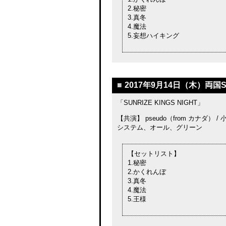
2.秘密
3.真冬
4.魔法
5.妄想ハイキング
■
2017年9月14日（木）両国S
「SUNRIZE KINGS NIGHT」
【共演】 pseudo（from カナダ） /
システム、オール、グリーン
【セットリスト】
1.秘密
2.かくれんぼ
3.真冬
4.魔法
5.王様