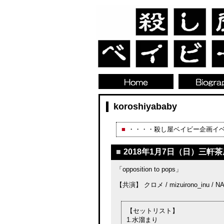
koroshiyababy
■
・・・・
殺し屋ベイビー企画イ
■
2018年1月7日（日）三軒茶屋
「opposition to pops」
【共演】 クロメ / mizuirono_inu /
【セットリスト】
1.水溜まり