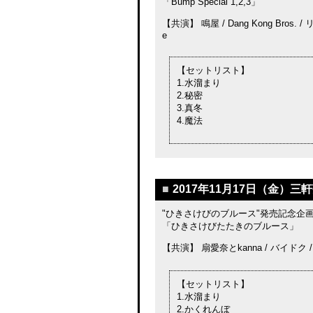
「Bump Special 1,2,3」
【共演】 鳴屋 / Dang Kong Bros. 
e
【セットリスト】
1.水溜まり
2.秘密
3.真冬
4.魔法
■
2017年11月17日（金）三軒
"ひきさけびのブルース"発売記念企
「ひきさけびたたきのブルース」
【共演】 扇愛奈とkanna / バイドク /
【セットリスト】
1.水溜まり
2.かくれんぼ