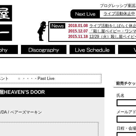
プログレッシブ童謡バンド
ライブ活動休止中
2018.01.08
ライブ活動をしばらく休
2015.12.07
「殺し屋ベイビー・ワン
2015.11.18
12/29（火）殺し屋ベイ
ベント
■
・・・・Past Live
前売チケッ
HEAVEN'S DOOR
氏名
メールア
 NA/DA / ベアーズマーキン
日程・会場