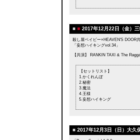
■
■
2017年12月22日（金）三
殺し屋ベイビー×HEAVEN'S DOOR
「妄想ハイキングvol.34」
【共演】 RANKIN TAXI & The Ra
【セットリスト】
1.かくれんぼ
2.秘密
3.魔法
4.王様
5.妄想ハイキング
■
2017年12月3日（日）大久保B