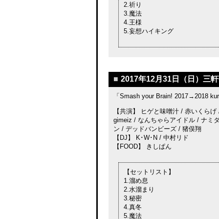
2.祈り
3.魔法
4.王様
5.妄想ハイキング
■
2017年12月31日（日）三軒
「Smash your Brain! 2017→2018 kur
【共演】 ヒゲと味噌汁 / 赤いくらげ / GOL
gimeiz / なんちゃらアイドル / 
ン / デッドバンビーズ / 猪俣翔
【DJ】 K･W･N / 中村リド
【FOOD】 きしぱん
【セットリスト】
1.溜め息
2.水溜まり
3.秘密
4.真冬
5.魔法