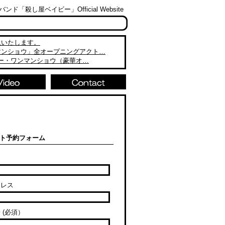
「殺し屋ベイビー」Official Website
止いたします。
マンショウ」全オープニングアクト…
ビー・ワンマンショウ（豪華オ…
ト予約フォーム
ドレス
 (必須）