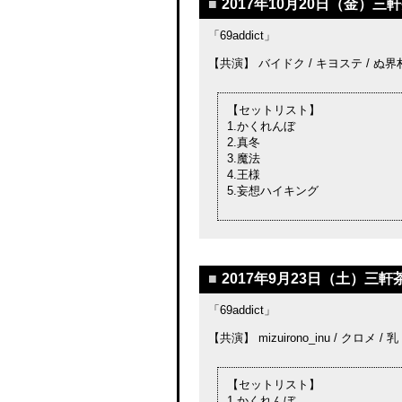
■
2017年10月20日（金）三軒
「69addict」
【共演】 バイドク / キヨステ / ぬ
【セットリスト】
1.かくれんぼ
2.真冬
3.魔法
4.王様
5.妄想ハイキング
■
2017年9月23日（土）三軒茶
「69addict」
【共演】 mizuirono_inu / クロメ /
【セットリスト】
1.かくれんぼ